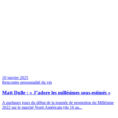
10 janvier 2025
Rencontre personnalité du vin
Matt Dulle : « J’adore les millésimes sous-estimés »
A quelques jours du début de la tournée de promotion du Millésime
2022 sur le marché Nord-Américain (du 16 au...