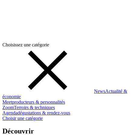
Choisissez une catégorie
News
Actualité &
économie
Meet
producteurs & personnalités
Zoom
Terroirs & techniques
Agenda
dégustations & rendez-vous
Choisir une catégorie
Découvrir