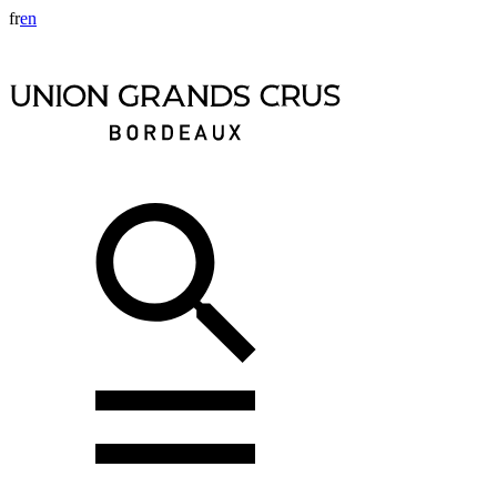
fr
en