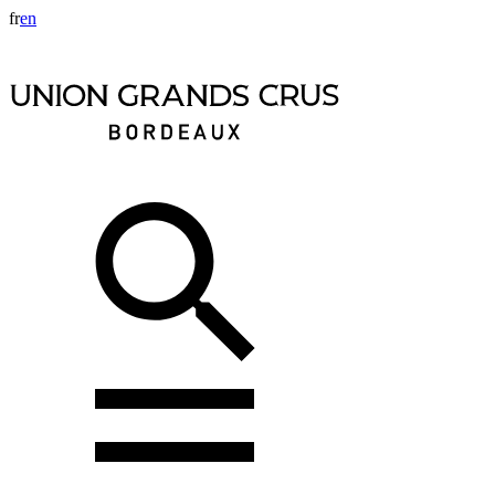
fr
en