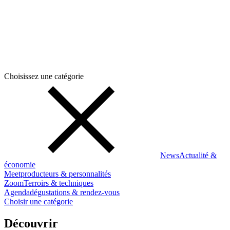
Choisissez une catégorie
News
Actualité &
économie
Meet
producteurs & personnalités
Zoom
Terroirs & techniques
Agenda
dégustations & rendez-vous
Choisir une catégorie
Découvrir