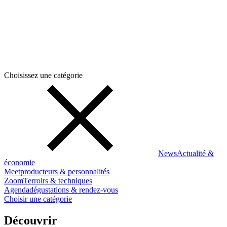
Choisissez une catégorie
News
Actualité &
économie
Meet
producteurs & personnalités
Zoom
Terroirs & techniques
Agenda
dégustations & rendez-vous
Choisir une catégorie
Découvrir