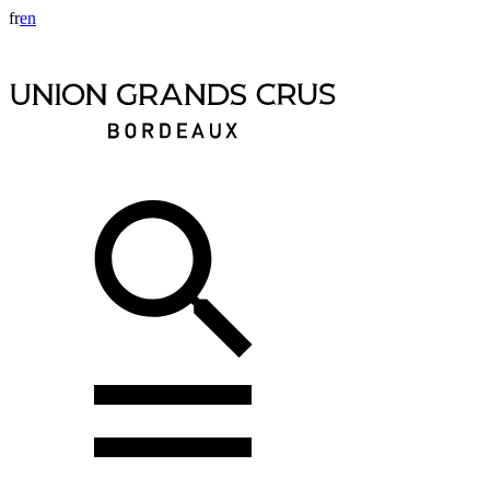
fr
en