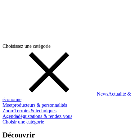
Choisissez une catégorie
News
Actualité &
économie
Meet
producteurs & personnalités
Zoom
Terroirs & techniques
Agenda
dégustations & rendez-vous
Choisir une catégorie
Découvrir