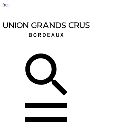
fr
en