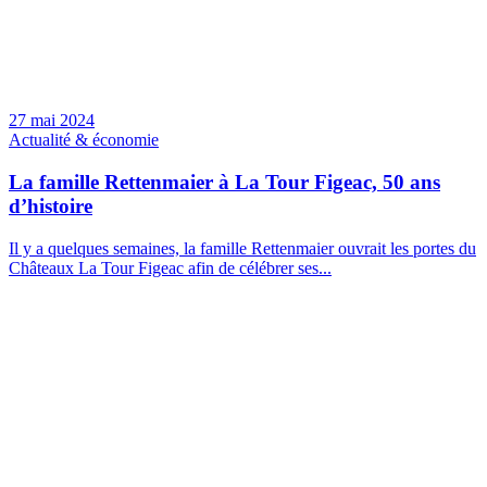
27 mai 2024
Actualité & économie
La famille Rettenmaier à La Tour Figeac, 50 ans
d’histoire
Il y a quelques semaines, la famille Rettenmaier ouvrait les portes du
Châteaux La Tour Figeac afin de célébrer ses...