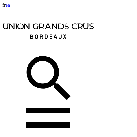
fr
en