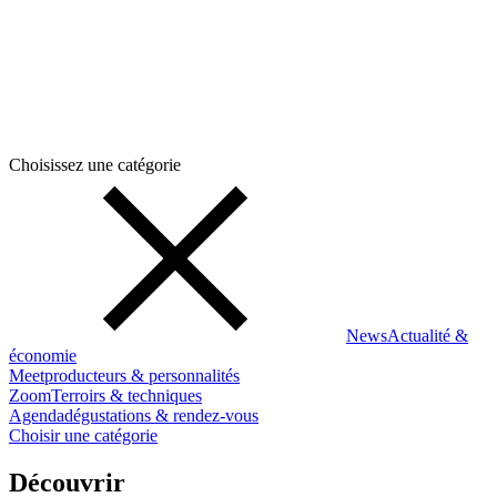
Choisissez une catégorie
News
Actualité &
économie
Meet
producteurs & personnalités
Zoom
Terroirs & techniques
Agenda
dégustations & rendez-vous
Choisir une catégorie
Découvrir