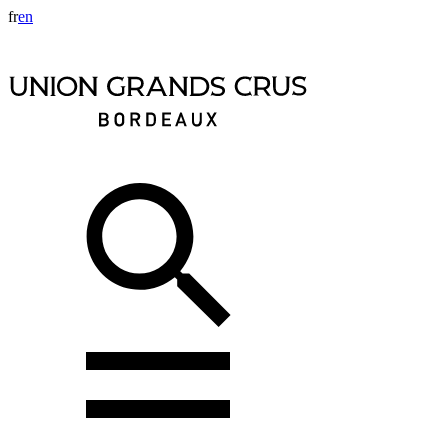
fr
en