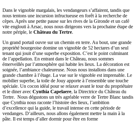
Dans le vignoble margalais, les vendangeurs s’affairent, tandis que
nous tentons une incursion infructueuse en forêt à la recherche de
cèpes. Après une petite pause sur les rives de la Gironde et un café
vite englouti à Arsac, nous nous dirigeons vers la prochaine étape de
notre périple, le
Château du Tertre
.
Un grand portail ouvre sur un chemin en terre. Au bout, une grande
propriété bourgeoise domine un vignoble de 52 hectares d’un seul
tenant qui jouit d’une superbe exposition. C’est le point culminant
de l’appellation. En entrant dans le Château, nous sommes
émerveillés par l’atmosphère qui habite les lieux. La décoration est
soignée, l’ambiance chaleureuse. Nous nous installons dans une
grande chambre à l’étage. La vue sur le vignoble est imprenable. Le
mobilier superbe, la toile de Jouy apporte à l’ensemble une touche
spéciale. Un cocon idéal pour se relaxer avant le tour du propriétaire
et le diner avec
Cynthia Capelaere
, la Directrice du Château du
Tertre. Nous dégustons un très agréable verre de Tertre Blanc tandis
que Cynthia nous raconte l’histoire des lieux, l’ambition
d’excellence qui la guide, le travail intense en cette période de
vendanges. D’ailleurs, nous allons également mettre la main à la
pâte. Il est temps d’aller dormir pour être en forme