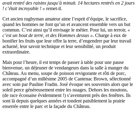
avait rentré des raisins jusqu’à minuit. 14 hectares rentrés en 2 jours
! c’était incroyable ! »
remet-il.
Cet ancien rugbyman amateur aime l’esprit d’équipe, le sacrifice,
quand les hommes ne font qu’un et avancent ensemble vers un but
commun. C’est ainsi qu’il envisage le métier. Pour lui, un terroir,
«
c’est un bout de terre, et des Hommes dessus »
. Charge à eux de
bonifier les fruits que leur offre la terre, d’engendrer par leur travail
acharné, leur savoir technique et leur sensibilité, un produit
extraordinaire.
Mais pour l’heure, il est temps de passer à table pour une pause
bienvenue, un déjeuner de vendangeurs dans la salle à manger du
Château. Au menu, soupe de poisson revigorante et rôti de porc,
accompagné d’un millésime 2005 de Cantenac Brown, sélectionné
avec soin par Pauline Fradin. José évoque ses souvenirs alors que le
soleil perce généreusement entre les nuages. Dehors les moutons,
(de race écossaise évidemment !) s’aventurent près des fenêtres. Ils
sont là depuis quelques années et tondent paisiblement la prairie
enserrée entre le parc et la façade du Château.