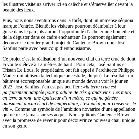
les illustres visiteurs arriver ici en calèche et s’émerveiller devant la
beauté des lieux.
Puis, nous nous aventurons dans la forêt, dont un immense séquoia
marque l’entrée. Bientôt les visiteurs pourront déambuler à leur
guise dans le parc, ils auront l’opportunité d’acheter une bouteille et
de la déguster dans ce cadre enchanteur. Ils pourront également
découvrir le dernier grand projet de Cantenac Brown dont José
Sanfins parle avec beaucoup d’enthousiasme.
Ce projet c’est la réalisation d’un nouveau chai en terre crue de dont
la voute s’élève à 12 mètres de haut ! Pour cela, José Sanfins et
Tristan Le Lous, le propriétaire, ont fait appel à l’architecte Philippe
Madec qui utilisera la technique ancestrale, du pisé. Le résultat : un
bâtiment écoresponsable unique au monde devrait voir le jour en
2023. José Sanfins n’en est pas peu fier :
«la terre crue est
parfaitement adaptée pour produire de très grands vins. Les murs
en terre auront une épaisseur d’un mètre, ce qui ne génère
quasiment aucun écart de température, c’est idéal pour conserver le
vin »
. Comme un symbole de l’ambition novatrice d’une appellation
qui ne reste jamais sur ses acquis. Nous quittons Cantenac Brown
avec la promesse de revenir pour découvrir ce nouveau chai, unique
en son genre.