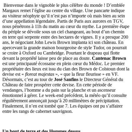
Bienvenue dans le vignoble le plus célèbre du monde ! D’emblée
Margaux remet l’église au centre du village. Une pancarte indique
au visiteur néophyte qu’il n’est pas n’importe où mais bien au sein
d’une appellation légendaire. Partis de Paris aux aurores en TGV,
nous pénétrons à 11h du matin au cœur du mythe. La première étape
du périple se dévoile sous un ciel changeant, au bout d’un chemin
en terre qui serpente entre des hectares de vignes. Il y a presque 200
ans, le négociant John Lewis Brown implanta ici son château. En
apercevant la grande maison bourgeoise de style Tudor, on pourrait
se croire à Oxford ou Cambridge. Pourtant le drapeau qui flotte
devant la propriété laisse peu de place au doute.
Cantenac Brown
est une principauté écossaise en plein cœur du Médoc. Le premier
propriétaire des lieux est issu du clan des Brown de Colstoun dont la
devise est «
floreat majestas
», « que la fleur fleurisse » en VF.
Désormais, c’est au tour de
José Sanfins
le Directeur Général du
Château de faire prospérer cette devise. En cette période de
vendanges, l’homme a du pain sur la planche et un ascenseur
émotionnel à gérer. Le week-end précédent, la météo qu’il consulte
régulièrement annonçait jusqu’à 20 millimètres de précipitation.
Finalement, il n’en est tombé que 7. Les équipes ont pu s’affairer
entre les rangs de cabernet sauvignon.
Un bout de terre et des Hommes dessus