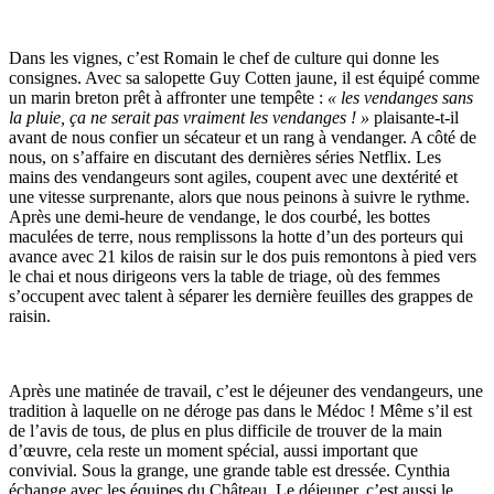
Dans les vignes, c’est Romain le chef de culture qui donne les
consignes. Avec sa salopette Guy Cotten jaune, il est équipé comme
un marin breton prêt à affronter une tempête :
« les vendanges sans
la pluie, ça ne serait pas vraiment les vendanges ! »
plaisante-t-il
avant de nous confier un sécateur et un rang à vendanger. A côté de
nous, on s’affaire en discutant des dernières séries Netflix. Les
mains des vendangeurs sont agiles, coupent avec une dextérité et
une vitesse surprenante, alors que nous peinons à suivre le rythme.
Après une demi-heure de vendange, le dos courbé, les bottes
maculées de terre, nous remplissons la hotte d’un des porteurs qui
avance avec 21 kilos de raisin sur le dos puis remontons à pied vers
le chai et nous dirigeons vers la table de triage, où des femmes
s’occupent avec talent à séparer les dernière feuilles des grappes de
raisin.
Après une matinée de travail, c’est le déjeuner des vendangeurs, une
tradition à laquelle on ne déroge pas dans le Médoc ! Même s’il est
de l’avis de tous, de plus en plus difficile de trouver de la main
d’œuvre, cela reste un moment spécial, aussi important que
convivial. Sous la grange, une grande table est dressée. Cynthia
échange avec les équipes du Château. Le déjeuner, c’est aussi le