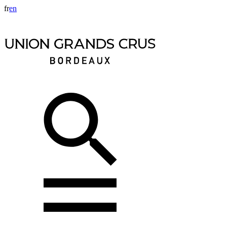
fr
en