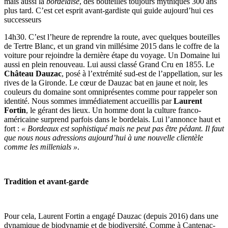
mais aussi la
bordelaise
, des bouteilles toujours mythiques 300 ans
plus tard. C’est cet esprit avant-gardiste qui guide aujourd’hui ces
successeurs
14h30. C’est l’heure de reprendre la route, avec quelques bouteilles
de Tertre Blanc, et un grand vin millésime 2015 dans le coffre de la
voiture pour rejoindre la dernière étape du voyage. Un Domaine lui
aussi en plein renouveau. Lui aussi classé Grand Cru en 1855. Le
Château Dauzac
, posé à l’extrémité sud-est de l’appellation, sur les
rives de la Gironde. Le cœur de Dauzac bat en jaune et noir, les
couleurs du domaine sont omniprésentes comme pour rappeler son
identité. Nous sommes immédiatement accueillis par
Laurent
Fortin
, le gérant des lieux. Un homme dont la culture franco-
américaine surprend parfois dans le bordelais. Lui l’annonce haut et
fort :
« Bordeaux est sophistiqué mais ne peut pas être pédant. Il faut
que nous nous adressions aujourd’hui à une nouvelle clientèle
comme les millenials »
.
Tradition et avant-garde
Pour cela, Laurent Fortin a engagé Dauzac (depuis 2016) dans une
dynamique de biodynamie et de biodiversité. Comme à Cantenac-