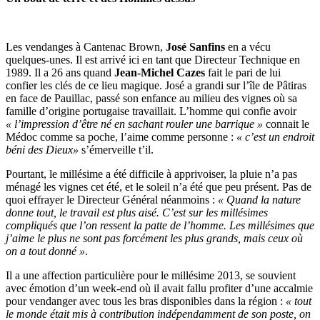
Les vendanges à Cantenac Brown,
José Sanfins
en a vécu
quelques-unes. Il est arrivé ici en tant que Directeur Technique en
1989. Il a 26 ans quand
Jean-Michel Cazes
fait le pari de lui
confier les clés de ce lieu magique. José a grandi sur l’île de Pâtiras
en face de Pauillac, passé son enfance au milieu des vignes où sa
famille d’origine portugaise travaillait. L’homme qui confie avoir
« l’impression d’être né en sachant rouler une barrique »
connait le
Médoc comme sa poche, l’aime comme personne :
« c’est un endroit
béni des Dieux»
s’émerveille t’il.
Pourtant, le millésime a été difficile à apprivoiser, la pluie n’a pas
ménagé les vignes cet été, et le soleil n’a été que peu présent. Pas de
quoi effrayer le Directeur Général néanmoins :
« Quand la nature
donne tout, le travail est plus aisé. C’est sur les millésimes
compliqués que l’on ressent la patte de l’homme. Les millésimes que
j’aime le plus ne sont pas forcément les plus grands, mais ceux où
on a tout donné »
.
Il a une affection particulière pour le millésime 2013, se souvient
avec émotion d’un week-end où il avait fallu profiter d’une accalmie
pour vendanger avec tous les bras disponibles dans la région :
« tout
le monde était mis à contribution indépendamment de son poste, on