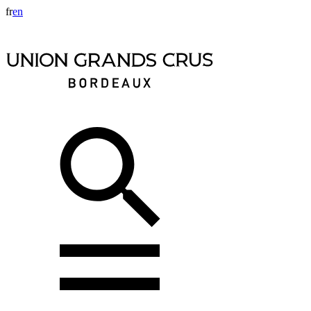
fr
en