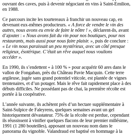
ouvrant des caves, puis à devenir négociant en vins à Saint-Emilion,
en 1988.
Ce parcours incite les tourtereaux à franchir un nouveau cap, en
devenant eux-mêmes producteurs.
« A force de vendre le vin des
autres, nous avons eu envie de faire le nôtre ! »,
déclarent-ils, avant
d’ajouter :
« Nous avons fait du vin pour nos boutiques, pour nos
restaurants, mais aussi pour nous faire plaisir. »,
puis de conclure :
« Le vin nous paraissait un peu mystérieux, avec un côté presque
religieux, ésotérique. C’était un rêve auquel nous voulions
accéder ».
En 1990, ils s’endettent « à 100 % » pour acquérir 60 ares dans le
vallon de Fongaban, près du Château Pavie Macquin. Cette terre
argileuse, jugée sans grand potentiel viticole, est plantée de vignes
trentenaires, et d’un potager. Mais le rêve fait rapidement place à des
débuts difficiles. Ne possédant pas de chai, la première récolte est
portée à la coopérative.
L’année suivante, ils achètent près d’un hectare supplémentaire à
Saint-Sulpice de Faleyrens, quelques semaines avant un gel
historiquement dévastateur. 75% de la récolte est perdue, cependant
ils réussissent à vinifier quelques flacons de leur premier millésime,
1991 (1 280 bouteilles), apposant un nouveau nom dans le
panorama du vignoble. Valandraud est baptisé en hommage à la