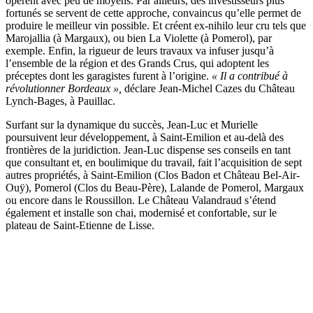
opèrent avec peu de moyens. Par ailleurs, des investisseurs plus
fortunés se servent de cette approche, convaincus qu’elle permet de
produire le meilleur vin possible. Et créent ex-nihilo leur cru tels que
Marojallia (à Margaux), ou bien La Violette (à Pomerol), par
exemple. Enfin, la rigueur de leurs travaux va infuser jusqu’à
l’ensemble de la région et des Grands Crus, qui adoptent les
préceptes dont les garagistes furent à l’origine.
« Il a contribué à
révolutionner Bordeaux »,
déclare Jean-Michel Cazes du Château
Lynch-Bages, à Pauillac.
Surfant sur la dynamique du succès, Jean-Luc et Murielle
poursuivent leur développement, à Saint-Emilion et au-delà des
frontières de la juridiction. Jean-Luc dispense ses conseils en tant
que consultant et, en boulimique du travail, fait l’acquisition de sept
autres propriétés, à Saint-Emilion (Clos Badon et Château Bel-Air-
Ouÿ), Pomerol (Clos du Beau-Père), Lalande de Pomerol, Margaux
ou encore dans le Roussillon. Le Château Valandraud s’étend
également et installe son chai, modernisé et confortable, sur le
plateau de Saint-Etienne de Lisse.