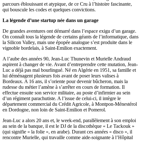
parcours éblouissant et atypique, de ce Cru à l’histoire fascinante,
qui bouscule les codes et quelques convictions.
La légende d’une startup née dans un garage
De grandes aventures ont démarré dans l’espace exigu d’un garage.
On connaît tous la légende de certains géants de l’informatique, dans
la Silicon Valley, mais une épopée analogue s’est produite dans le
vignoble bordelais, à Saint-Emilion exactement.
A l’aube des années 90, Jean-Luc Thunevin et Murielle Andraud
aspirent à changer de vie. Avant d’entreprendre cette mutation, Jean-
Luc a déjà pas mal bourlingué. Né en Algérie en 1951, sa famille et
lui déménagent plusieurs fois avant de poser leurs valises à
Bordeaux. A 16 ans, il s’oriente pour devenir bûcheron, mais la
rudesse du métier l’amène à s’arrêter en cours de formation. Il
effectue ensuite son service militaire, au poste d’infirmier au sein
d’un régiment parachutiste. A l’issue de celui-ci, il intègre le
département commercial du Crédit Agricole, à Montpon-Ménestérol
en Dordogne, non loin de Saint-Emilion et Pomerol.
Jean-Luc a alors 20 ans et, le week-end, parallèlement à son emploi
au sein de la banque, il est le DJ de la discothèque « Le Tackouk »
(qui signifie « la folie », en arabe). Durant ces années « disco », il
rencontre Murielle, qui travaille comme aide-soignante à l’Hôpital