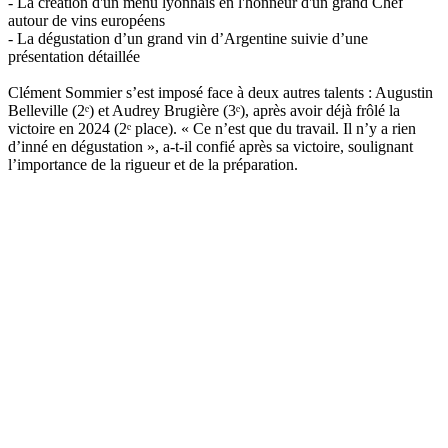
- La création d'un menu lyonnais en l'honneur d'un grand Chef
autour de vins européens
- La dégustation d’un grand vin d’Argentine suivie d’une
présentation détaillée
Clément Sommier s’est imposé face à deux autres talents : Augustin
Belleville (2ᵉ) et Audrey Brugière (3ᵉ), après avoir déjà frôlé la
victoire en 2024 (2ᵉ place). « Ce n’est que du travail. Il n’y a rien
d’inné en dégustation », a-t-il confié après sa victoire, soulignant
l’importance de la rigueur et de la préparation.