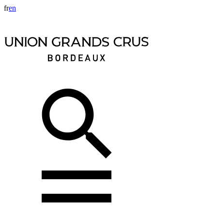
fr
en