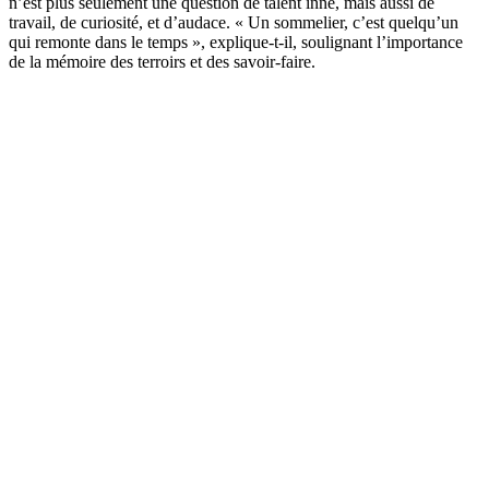
n’est plus seulement une question de talent inné, mais aussi de
travail, de curiosité, et d’audace. « Un sommelier, c’est quelqu’un
qui remonte dans le temps », explique-t-il, soulignant l’importance
de la mémoire des terroirs et des savoir-faire.