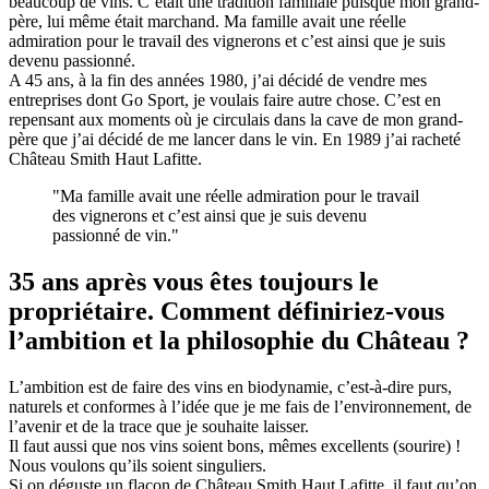
beaucoup de vins. C’était une tradition familiale puisque mon grand-
père, lui même était marchand. Ma famille avait une réelle
admiration pour le travail des vignerons et c’est ainsi que je suis
devenu passionné.
A 45 ans, à la fin des années 1980, j’ai décidé de vendre mes
entreprises dont Go Sport, je voulais faire autre chose. C’est en
repensant aux moments où je circulais dans la cave de mon grand-
père que j’ai décidé de me lancer dans le vin. En 1989 j’ai racheté
Château Smith Haut Lafitte.
"Ma famille avait une réelle admiration pour le travail
des vignerons et c’est ainsi que je suis devenu
passionné de vin."
35 ans après vous êtes toujours le
propriétaire. Comment définiriez-vous
l’ambition et la philosophie du Château ?
L’ambition est de faire des vins en biodynamie, c’est-à-dire purs,
naturels et conformes à l’idée que je me fais de l’environnement, de
l’avenir et de la trace que je souhaite laisser.
Il faut aussi que nos vins soient bons, mêmes excellents (sourire) !
Nous voulons qu’ils soient singuliers.
Si on déguste un flacon de Château Smith Haut Lafitte, il faut qu’on