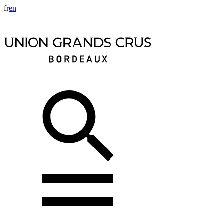
fr
en