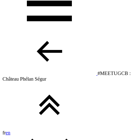
#MEETUGCB :
Château Phélan Ségur
fr
en