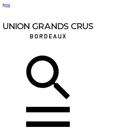
fr
en