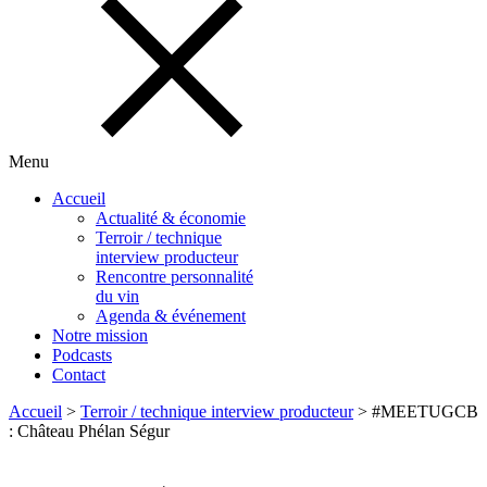
Menu
Accueil
Actualité & économie
Terroir / technique
interview producteur
Rencontre personnalité
du vin
Agenda & événement
Notre mission
Podcasts
Contact
Accueil
>
Terroir / technique interview producteur
>
#MEETUGCB
: Château Phélan Ségur